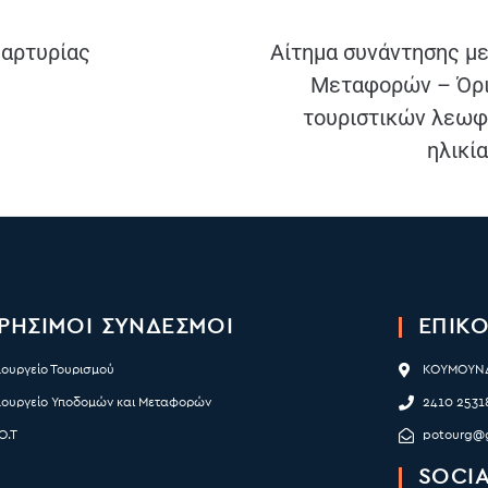
μαρτυρίας
Αίτημα συνάντησης με
Μεταφορών – Όρι
τουριστικών λεωφ
ηλικί
ΡΉΣΙΜΟΙ ΣΥΝΔΕΣΜΟΙ
ΕΠΙΚΟ
πουργείο Τουρισμού
ΚΟΥΜΟΥΝΔ
πουργείο Υποδομών και Μεταφορών
2410 2531
Ο.Τ
potourg@
SOCIA