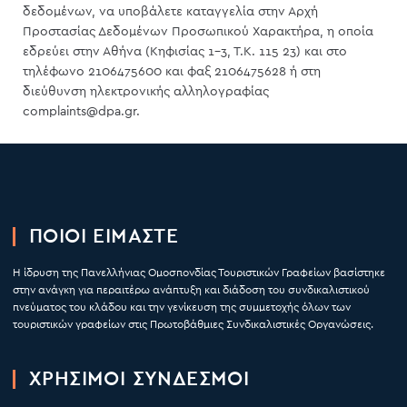
δεδομένων, να υποβάλετε καταγγελία στην Αρχή
Προστασίας Δεδομένων Προσωπικού Χαρακτήρα, η οποία
εδρεύει στην Αθήνα (Κηφισίας 1-3, Τ.Κ. 115 23) και στο
τηλέφωνο 2106475600 και φαξ 2106475628 ή στη
διεύθυνση ηλεκτρονικής αλληλογραφίας
complaints@dpa.gr.
ΠΟΙΟΙ ΕΙΜΑΣΤΕ
Η ίδρυση της Πανελλήνιας Ομοσπονδίας Τουριστικών Γραφείων βασίστηκε
στην ανάγκη για περαιτέρω ανάπτυξη και διάδοση του συνδικαλιστικού
πνεύματος του κλάδου και την γενίκευση της συμμετοχής όλων των
τουριστικών γραφείων στις Πρωτοβάθμιες Συνδικαλιστικές Οργανώσεις.
ΧΡΉΣΙΜΟΙ ΣΥΝΔΕΣΜΟΙ