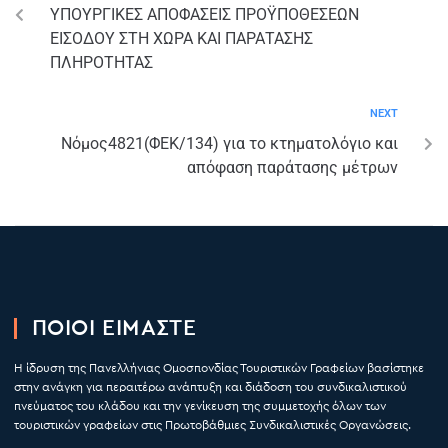
ΥΠΟΥΡΓΙΚΕΣ ΑΠΟΦΑΣΕΙΣ ΠΡΟΫΠΟΘΕΣΕΩΝ
ΕΙΣΟΔΟΥ ΣΤΗ ΧΩΡΑ ΚΑΙ ΠΑΡΑΤΑΣΗΣ
ΠΛΗΡΟΤΗΤΑΣ
NEXT
Νόμος4821(ΦΕΚ/134) για το κτηματολόγιο και
απόφαση παράτασης μέτρων
ΠΟΙΟΙ ΕΙΜΑΣΤΕ
Η ίδρυση της Πανελλήνιας Ομοσπονδίας Τουριστικών Γραφείων βασίστηκε
στην ανάγκη για περαιτέρω ανάπτυξη και διάδοση του συνδικαλιστικού
πνεύματος του κλάδου και την γενίκευση της συμμετοχής όλων των
τουριστικών γραφείων στις Πρωτοβάθμιες Συνδικαλιστικές Οργανώσεις.