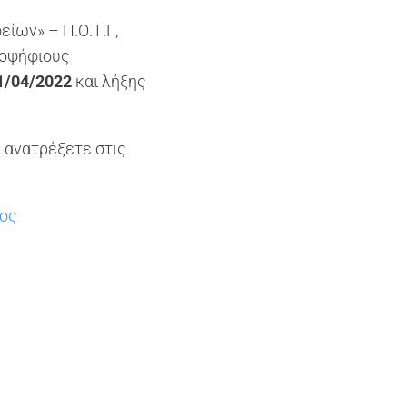
ίων» – Π.Ο.Τ.Γ,
οψήφιους
1/04/2022
και λήξης
 ανατρέξετε στις
τος