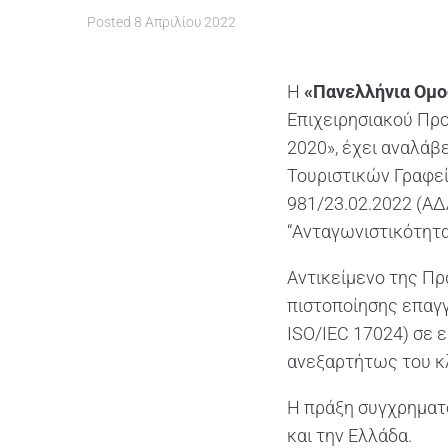
Posted
8 Απριλίου 2022
Η
«Πανελλήνια Ομο
Επιχειρησιακού Προ
2020», έχει αναλάβ
Τουριστικών Γραφεί
981/23.02.2022 (Α
“Ανταγωνιστικότητα
Αντικείμενο της Πρ
πιστοποίησης επαγ
ISO/IEC 17024) σε 
ανεξαρτήτως του κλ
Η πράξη συγχρηματ
και την Ελλάδα.