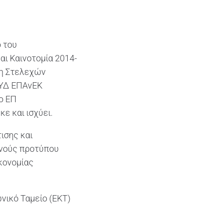
ο του
ι Καινοτομία 2014-
ση Στελεχών
ΕΥΔ ΕΠΑνΕΚ
ο ΕΠ
ε και ισχύει.
ισης και
θνούς προτύπου
κονομίας
νικό Ταμείο (ΕΚΤ)