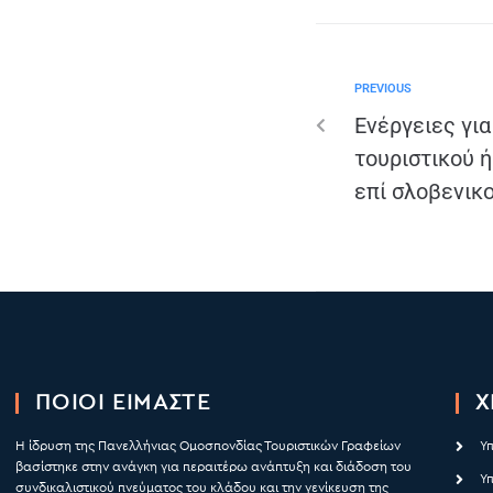
PREVIOUS
Ενέργειες για
τουριστικού 
επί σλοβενικ
ΠΟΙΟΙ ΕΙΜΑΣΤΕ
Χ
Η ίδρυση της Πανελλήνιας Ομοσπονδίας Τουριστικών Γραφείων
Υ
βασίστηκε στην ανάγκη για περαιτέρω ανάπτυξη και διάδοση του
Υ
συνδικαλιστικού πνεύματος του κλάδου και την γενίκευση της