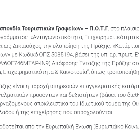
σπονδία Τουριστικών Γραφείων» – Π.Ο.Τ.Γ
, στο πλαίσι
γράμματος «Ανταγωνιστικότητα, Επιχειρηματικότητα κα
ει ως Δικαιούχος την υλοποίηση της Πράξης: «Κατάρτι
ων» με Κωδικό ΟΠΣ 5035194, βάσει της υπ’ αρ. πρωτ. 
ΔΑ:6ΘΓ746ΜΤΛΡ-ΙΝ9) Απόφασης Ένταξης της Πράξης στ
, Επιχειρηματικότητα & Καινοτομία”, όπως τροποποιήθηκ
άξης είναι η παροχή υπηρεσιών επαγγελματικής κατάρτ
γελματικών προσόντων και δεξιοτήτων (βάσει του διε
εργαζόμενους αποκλειστικά του Ιδιωτικού τομέα της Οι
άδου ή της επιχείρησης που απασχολούνται.
οδοτείται από την Ευρωπαϊκή Ένωση (Ευρωπαϊκό Κοινω